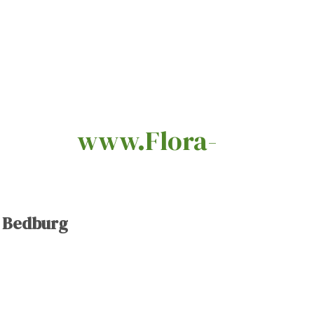
g.de
www.Flora-
t Bedburg